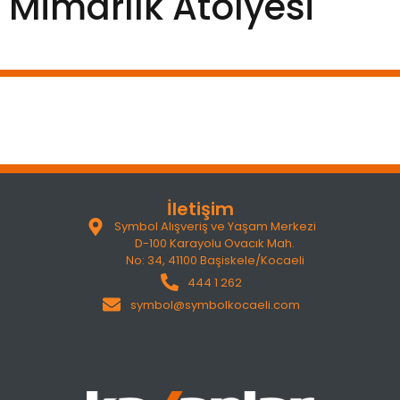
Mimarlık Atölyesi
İletişim
Symbol Alışveriş ve Yaşam Merkezi
D-100 Karayolu Ovacık Mah.
No: 34, 41100 Başiskele/Kocaeli
444 1 262
symbol@symbolkocaeli.com