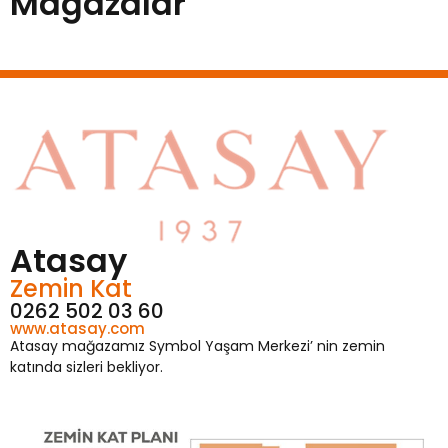
Mağazalar
Atasay
Zemin Kat
0262 502 03 60
www.atasay.com
Atasay mağazamız Symbol Yaşam Merkezi’ nin zemin
katında sizleri bekliyor.