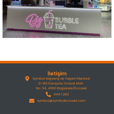
İletişim
Symbol Alışveriş ve Yaşam Merkezi
D-100 Karayolu Ovacık Mah.
No: 34, 41100 Başiskele/Kocaeli
444 1 262
symbol@symbolkocaeli.com