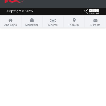
Copyright © 2025
Ana Sayfa
Mağazalar
Sinema
Konum
E-Posta