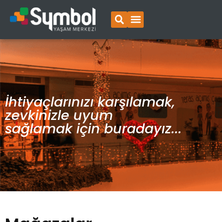
İhtiyaçlarınızı karşılamak,
zevkinizle uyum
sağlamak için buradayız...