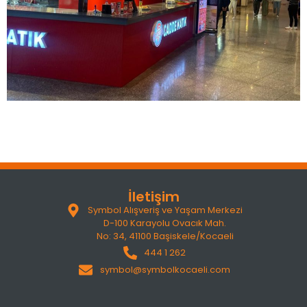
İletişim
Symbol Alışveriş ve Yaşam Merkezi
D-100 Karayolu Ovacık Mah.
No: 34, 41100 Başiskele/Kocaeli
444 1 262
symbol@symbolkocaeli.com