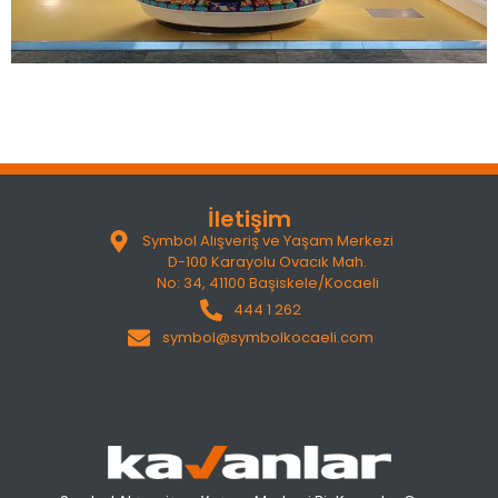
İletişim
Symbol Alışveriş ve Yaşam Merkezi
D-100 Karayolu Ovacık Mah.
No: 34, 41100 Başiskele/Kocaeli
444 1 262
symbol@symbolkocaeli.com