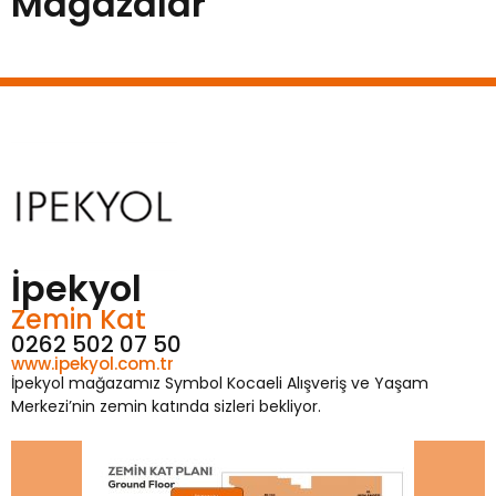
Mağazalar
İpekyol
Zemin Kat
0262 502 07 50
www.ipekyol.com.tr
İpekyol mağazamız Symbol Kocaeli Alışveriş ve Yaşam
Merkezi’nin zemin katında sizleri bekliyor.