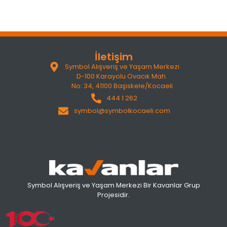
İletişim
Symbol Alışveriş ve Yaşam Merkezi
D-100 Karayolu Ovacık Mah.
No: 34, 41100 Başiskele/Kocaeli
444 1 262
symbol@symbolkocaeli.com
Symbol Alışveriş ve Yaşam Merkezi Bir Kavanlar Grup
Projesidir.