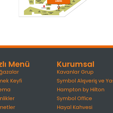
zlı Menü
Kurumsal
ğazalar
Kavanlar Grup
ek Keyfi
Symbol Alışveriş ve Y
nema
Hampton by Hilton
nlikler
Symbol Office
metler
Hayal Kahvesi