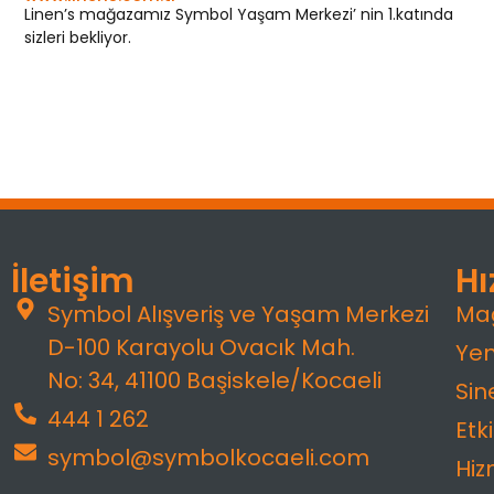
Linen’s mağazamız Symbol Yaşam Merkezi’ nin 1.katında
sizleri bekliyor.
İletişim
Hı
Symbol Alışveriş ve Yaşam Merkezi
Ma
D-100 Karayolu Ovacık Mah.
Yem
No: 34, 41100 Başiskele/Kocaeli
Si
444 1 262
Etki
symbol@symbolkocaeli.com
Hiz