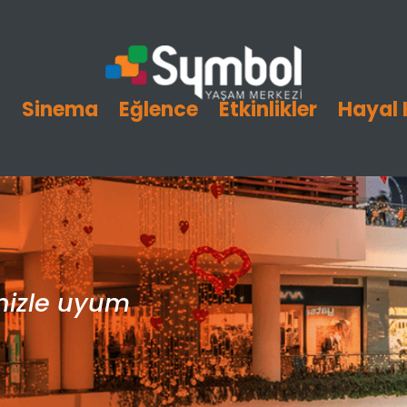
i
Sinema
Eğlence
Etkinlikler
Hayal 
inizle uyum