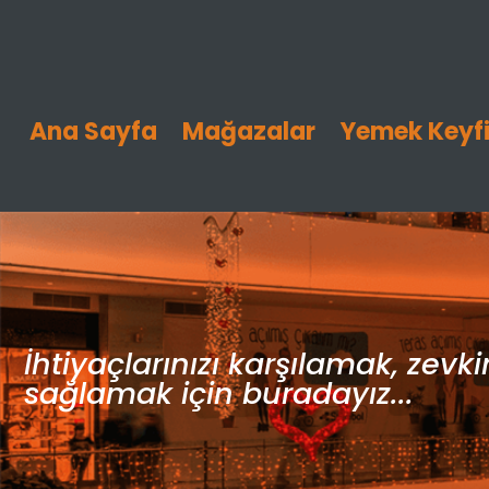
Ana Sayfa
Mağazalar
Yemek Keyf
İhtiyaçlarınızı karşılamak, zevk
sağlamak için buradayız...