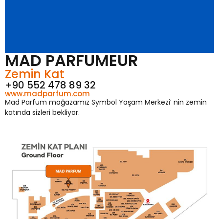
MAD PARFUMEUR
Zemin Kat
+90 552 478 89 32
www.madparfum.com
Mad Parfum mağazamız Symbol Yaşam Merkezi’ nin zemin
katında sizleri bekliyor.