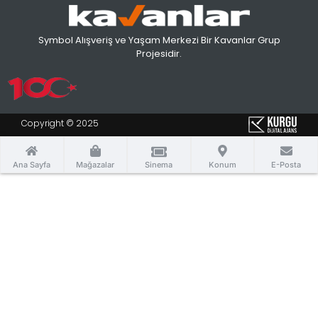
Symbol Alışveriş ve Yaşam Merkezi Bir Kavanlar Grup
Projesidir.
Copyright © 2025
Ana Sayfa
Mağazalar
Sinema
Konum
E-Posta