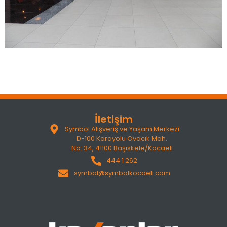
İletişim
Symbol Alışveriş ve Yaşam Merkezi
D-100 Karayolu Ovacık Mah.
No: 34, 41100 Başiskele/Kocaeli
444 1 262
symbol@symbolkocaeli.com