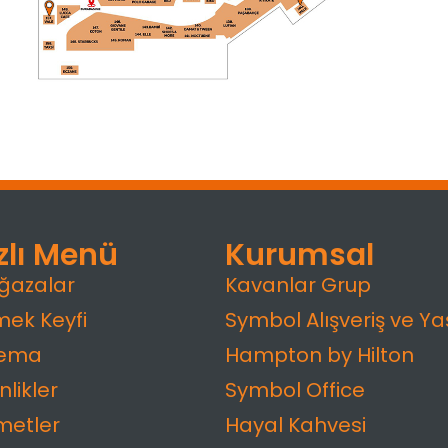
zlı Menü
Kurumsal
ğazalar
Kavanlar Grup
ek Keyfi
Symbol Alışveriş ve Y
nema
Hampton by Hilton
nlikler
Symbol Office
metler
Hayal Kahvesi