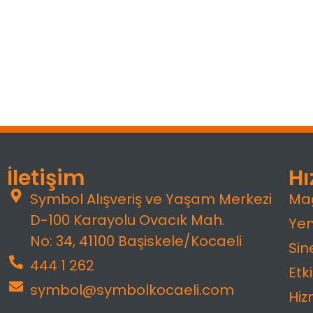
İletişim
Hı
Symbol Alışveriş ve Yaşam Merkezi
Ma
D-100 Karayolu Ovacık Mah.
Yem
No: 34, 41100 Başiskele/Kocaeli
Si
444 1 262
Etki
symbol@symbolkocaeli.com
Hiz