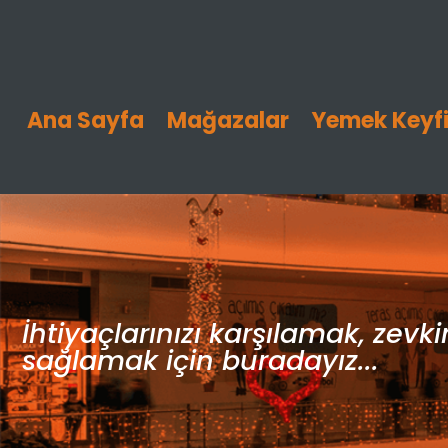
Ana Sayfa
Mağazalar
Yemek Keyf
İhtiyaçlarınızı karşılamak, zevk
sağlamak için buradayız...