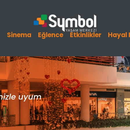
i
Sinema
Eğlence
Etkinlikler
Hayal 
inizle uyum