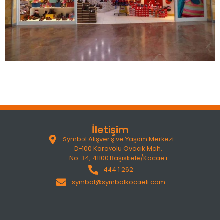
İletişim
Symbol Alışveriş ve Yaşam Merkezi
D-100 Karayolu Ovacık Mah.
No: 34, 41100 Başiskele/Kocaeli
444 1 262
symbol@symbolkocaeli.com