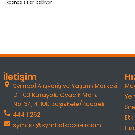
katında sizleri bekliyor.
İletişim
Hı
Symbol Alışveriş ve Yaşam Merkezi
Ma
D-100 Karayolu Ovacık Mah.
Yem
No: 34, 41100 Başiskele/Kocaeli
Si
444 1 262
Etki
symbol@symbolkocaeli.com
Hiz