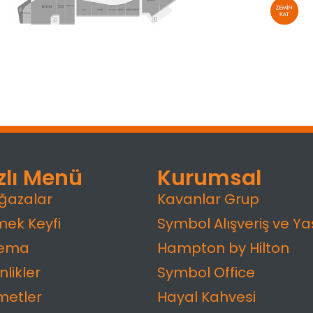
zlı Menü
Kurumsal
ğazalar
Kavanlar Grup
ek Keyfi
Symbol Alışveriş ve Y
nema
Hampton by Hilton
nlikler
Symbol Office
metler
Hayal Kahvesi