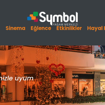
i
Sinema
Eğlence
Etkinlikler
Hayal 
inizle uyum