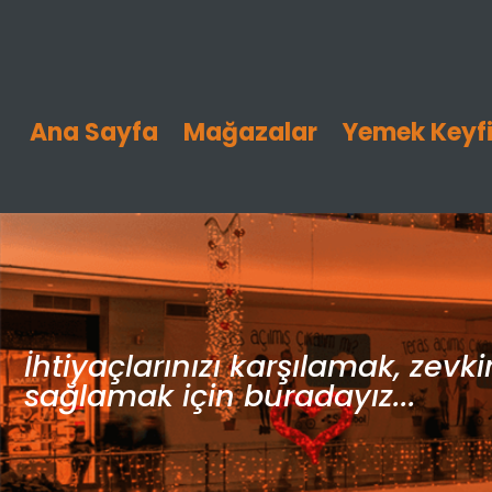
Ana Sayfa
Mağazalar
Yemek Keyf
İhtiyaçlarınızı karşılamak, zevk
sağlamak için buradayız...