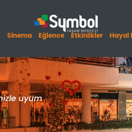
i
Sinema
Eğlence
Etkinlikler
Hayal 
inizle uyum