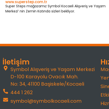
www.superstep.com.tr
Super Steps mağazamız Symbol Kocaeli Alışveriş ve Yaşam
Merkezi’ nin Zemin Katında sizleri bekliyor.
İletişim
Hı
Symbol Alışveriş ve Yaşam Merkezi
Ma
D-100 Karayolu Ovacık Mah.
Yem
No: 34, 41100 Başiskele/Kocaeli
Si
444 1 262
Etki
symbol@symbolkocaeli.com
Hiz