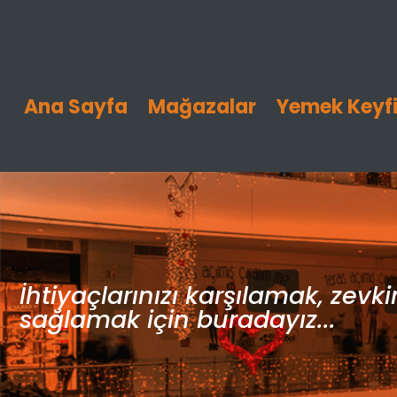
Ana Sayfa
Mağazalar
Yemek Keyf
İhtiyaçlarınızı karşılamak, zevk
sağlamak için buradayız...